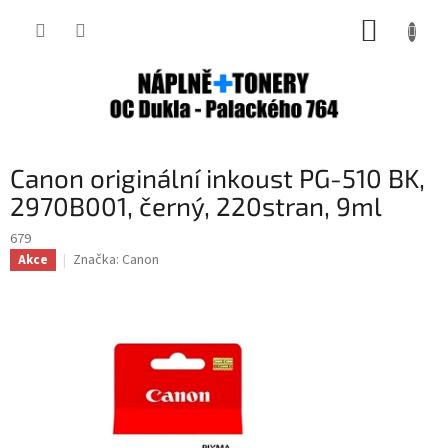
Přejít
NÁKUP
na
obsah
KOŠÍK
Canon originální inkoust PG-510 BK,
2970B001, černý, 220stran, 9ml
679
Značka:
Canon
Akce