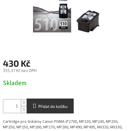
430 Kč
355,37 Kč bez DPH
Měrná
Skladem
cena:
Přidat do košíku
Cartridge pro tiskárny Canon PIXMA iP2700, MP230, MP240, MP250,
MP250, MP250, MP260, MP270, MP280, MP490, MP495, MX320, MX330,