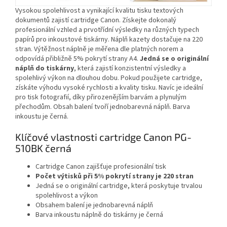
Vysokou spolehlivost a vynikající kvalitu tisku textových
dokumentů zajistí cartridge Canon. Získejte dokonalý
profesionální vzhled a prvotřídní výsledky na různých typech
papírů pro inkoustové tiskárny. Náplň kazety dostačuje na 220
stran. Výtěžnost náplně je měřena dle platných norem a
odpovídá přibližně 5% pokrytí strany A4.
Jedná se o originální
náplň do tiskárny
, která zajistí konzistentní výsledky a
spolehlivý výkon na dlouhou dobu. Pokud použijete cartridge,
získáte výhodu vysoké rychlosti a kvality tisku. Navíc je ideální
pro tisk fotografií, díky přirozenějším barvám a plynulým
přechodům. Obsah balení tvoří jednobarevná náplň. Barva
inkoustu je černá.
Klíčové vlastnosti cartridge Canon PG-
510BK černá
Cartridge Canon zajišťuje profesionální tisk
Počet výtisků při 5% pokrytí strany je
220 stran
Jedná se o originální cartridge, která poskytuje trvalou
spolehlivost a výkon
Obsahem balení je jednobarevná náplň
Barva inkoustu náplně do tiskárny je černá