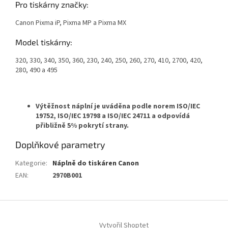
Pro tiskárny značky:
Canon Pixma iP, Pixma MP a Pixma MX
Model tiskárny:
320, 330, 340, 350, 360, 230, 240, 250, 260, 270, 410, 2700, 420,
280, 490 a 495
Výtěžnost náplní je uváděna podle norem ISO/IEC
19752, ISO/IEC 19798 a ISO/IEC 24711 a odpovídá
přibližně 5% pokrytí strany.
Doplňkové parametry
Kategorie
:
Náplně do tiskáren Canon
EAN
:
2970B001
Z
á
Vytvořil Shoptet
p