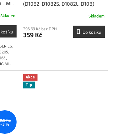
í - ML-
(D1082, D1082S, D1082L, D108)
1500 stran kompatibilní - ML-1640,
Skladem
Skladem
ML-1641, ML-1642, ML-2240
296,69 Kč bez DPH
 košíku
Do košíku
359 Kč
SERIES,
3205,
865,
G ML-
...
Akce
Tip
269 Kč
–3 %