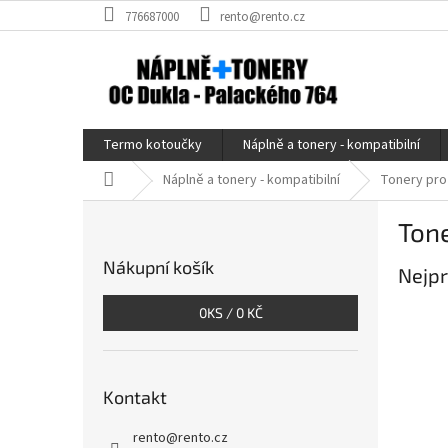
Přejít
776687000
rento@rento.cz
na
obsah
Termo kotoučky
Náplně a tonery - kompatibilní
Domů
Náplně a tonery - kompatibilní
Tonery pro
P
Tone
o
s
Nákupní košík
Nejpr
t
r
0
KS /
0 KČ
a
n
n
í
Kontakt
p
a
rento
@
rento.cz