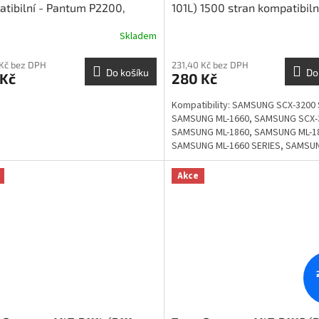
tibilní - Pantum P2200,
101L) 1500 stran kompatibiln
0, M6500, M6550, M6600
2160, SCX-3400, ML-2165
Skladem
 Kč bez DPH
231,40 Kč bez DPH
Do košíku
Do
 Kč
280 Kč
Kompatibility: SAMSUNG SCX-3200 
SAMSUNG ML-1660, SAMSUNG SCX-
SAMSUNG ML-1860, SAMSUNG ML-1
SAMSUNG ML-1660 SERIES, SAMSUN
1660N, SAMSUNG ML-1665, SAMSUNG
Akce