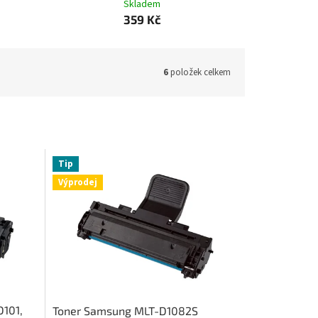
Skladem
359 Kč
6
položek celkem
Tip
Výprodej
D101,
Toner Samsung MLT-D1082S