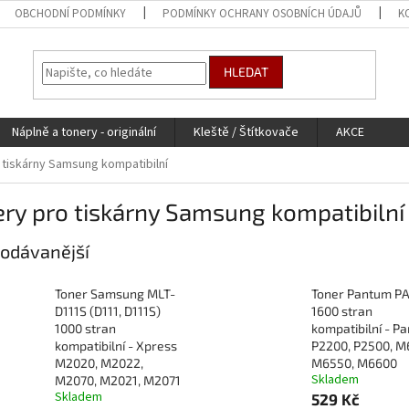
OBCHODNÍ PODMÍNKY
PODMÍNKY OCHRANY OSOBNÍCH ÚDAJŮ
K
HLEDAT
Náplně a tonery - originální
Kleště / Štítkovače
AKCE
 tiskárny Samsung kompatibilní
ry pro tiskárny Samsung kompatibilní
odávanější
Toner Samsung MLT-
Toner Pantum P
D111S (D111, D111S)
1600 stran
1000 stran
kompatibilní - P
kompatibilní - Xpress
P2200, P2500, M
M2020, M2022,
M6550, M6600
Skladem
M2070, M2021, M2071
Skladem
529 Kč