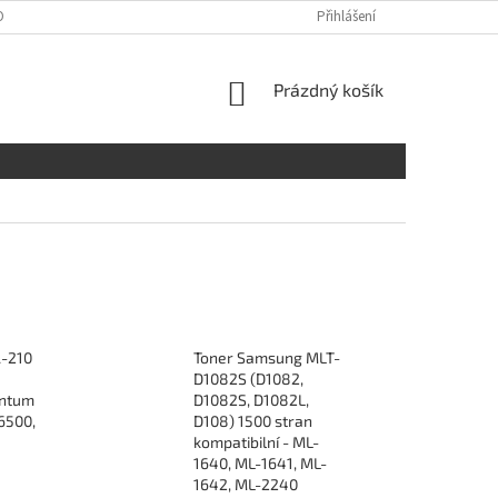
ONTAKTY
Přihlášení
NÁKUPNÍ
Prázdný košík
KOŠÍK
A-210
Toner Samsung MLT-
D1082S (D1082,
antum
D1082S, D1082L,
6500,
D108) 1500 stran
kompatibilní - ML-
1640, ML-1641, ML-
1642, ML-2240