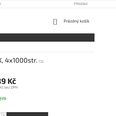
ONTAKTY
Přihlášení
NÁKUPNÍ
Prázdný košík
KOŠÍK
, 4x1000str.
721
89 Kč
 Kč bez DPH
dem