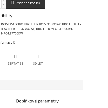
Přidat do košíku
bility:
 DCP-L3510CDW, BROTHER DCP-L3550CDW, BROTHER HL-
 BROTHER HL-L3270CDW, BROTHER MFC-L3730CDN,
 MFC-L3770CDW
informace
ZEPTAT SE
SDÍLET
Doplňkové parametry