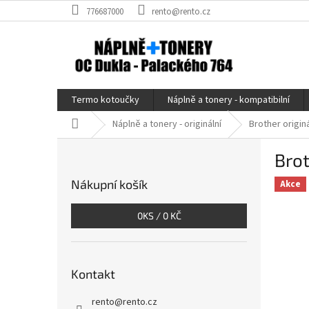
Přejít
776687000
rento@rento.cz
na
obsah
Termo kotoučky
Náplně a tonery - kompatibilní
Domů
Náplně a tonery - originální
Brother origin
P
Brot
o
s
Nákupní košík
Akce
t
r
0
KS /
0 KČ
a
n
n
í
Kontakt
p
a
rento
@
rento.cz