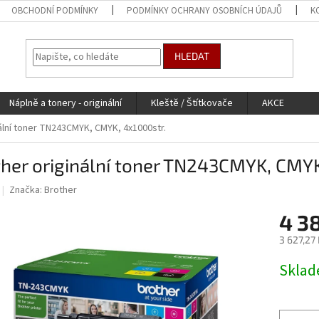
OBCHODNÍ PODMÍNKY
PODMÍNKY OCHRANY OSOBNÍCH ÚDAJŮ
K
HLEDAT
Náplně a tonery - originální
Kleště / Štítkovače
AKCE
ální toner TN243CMYK, CMYK, 4x1000str.
her originální toner TN243CMYK, CMYK
Značka:
Brother
4 3
3 627,27
Měrná
Skla
cena: