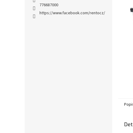
n
776687000
e
https://www.facebook.com/rentocz/
l
Popi
Det