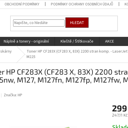
OBCHODNÍ PODMÍNKY
PODMÍNKY OCHRANY OSOBNÍCH ÚDAJŮ
K
HLEDAT
Náplně a tonery - originální
Kleště / Štítkovače
AKCE
iskárny
Toner HP CF283X (CF283 X, 83X) 2200 stran komp. - LaserJ
M225
r HP CF283X (CF283 X, 83X) 2200 stra
5nw, M127, M127fn, M127fp, M127fw, 
Značka:
HP
299
247,11 K
Měrná
Skla