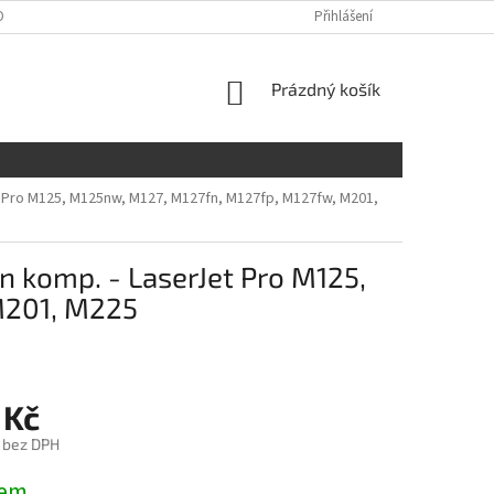
ONTAKTY
Přihlášení
NÁKUPNÍ
Prázdný košík
KOŠÍK
et Pro M125, M125nw, M127, M127fn, M127fp, M127fw, M201,
n komp. - LaserJet Pro M125,
M201, M225
 Kč
č bez DPH
dem