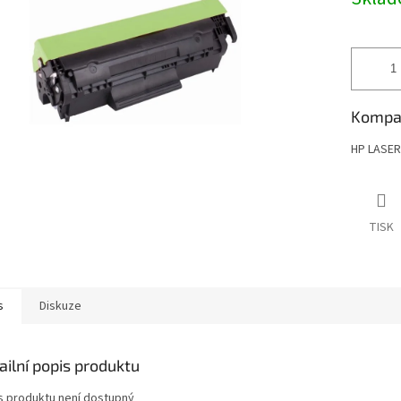
cena:
Kompati
HP LASER
TISK
s
Diskuze
ailní popis produktu
s produktu není dostupný