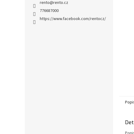
a
rento
@
rento.cz
n
776687000
e
https://www.facebook.com/rentocz/
l
Popi
Det
Popi