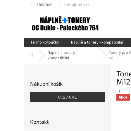
Přejít
776687000
rento@rento.cz
na
obsah
Termo kotoučky
Náplně a tonery - kompatibilní
Náplně a tonery -
Tonery pro t
Domů
kompatibilní
HP
P
Tone
o
s
M12
Nákupní košík
t
513
r
0
KS /
0 KČ
Akce
a
n
n
í
Kontakt
p