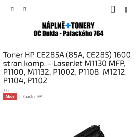
Přejít
NÁKUP
na
obsah
KOŠÍK
Toner HP CE285A (85A, CE285) 1600
stran komp. - LaserJet M1130 MFP,
P1100, M1132, P1002, P1108, M1212,
P1104, P1102
333
Značka:
HP
Akce