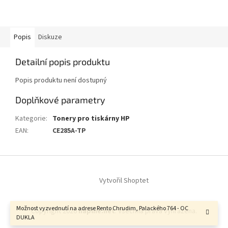
Popis
Diskuze
Detailní popis produktu
Popis produktu není dostupný
Doplňkové parametry
Kategorie
:
Tonery pro tiskárny HP
EAN
:
CE285A-TP
Z
á
Vytvořil Shoptet
p
a
t
Možnost vyzvednutí na adrese Rento Chrudim, Palackého 764 - OC
Copyright 2026
naplne.net
. Všechna práva vyhrazena.
í
DUKLA