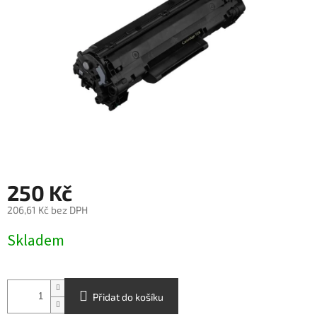
250 Kč
206,61 Kč bez DPH
Měrná
Skladem
cena:
Přidat do košíku